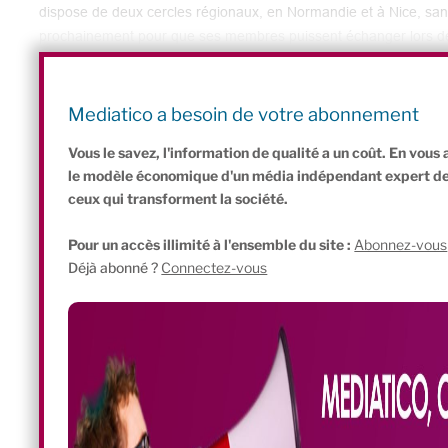
dispose de deux cercles régionaux, en Normandie et à Nice, san
prochainement pour que ses membres puissent échanger lors d
comme projection de passer de 1.400 membres aujourd’hui, à 5
Pedersen.
Mediatico a besoin de votre abonnement
La COP comme outil d’amélioration
Vous le savez, l'information de qualité a un coût. En vou
le modèle économique d'un média indépendant expert de l'
ceux qui transforment la société.
Pour un accès illimité à l'ensemble du site :
Abonnez-vous
Déjà abonné ?
Connectez-vous