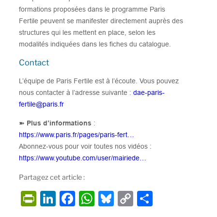
formations proposées dans le programme Paris
Fertile peuvent se manifester directement auprès des
structures qui les mettent en place, selon les
modalités indiquées dans les fiches du catalogue.
Contact
L’équipe de Paris Fertile est à l’écoute. Vous pouvez
nous contacter à l’adresse suivante :
dae-paris-
fertile@paris.fr
➽
Plus d’informations
:
https://www.paris.fr/pages/paris-fert…
Abonnez-vous pour voir toutes nos vidéos :
https://www.youtube.com/user/mairiede…
Partagez cet article :
P
Li
F
W
Bl
C
P
ri
n
a
h
u
o
ar