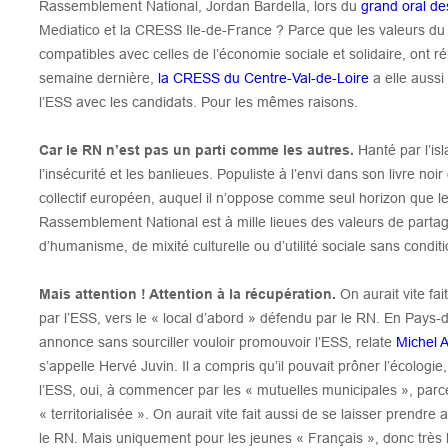
Rassemblement National, Jordan Bardella, lors du
grand oral de
Mediatico et la CRESS Ile-de-France ? Parce que les valeurs d
compatibles avec celles de l’économie sociale et solidaire, ont 
semaine dernière,
la CRESS du Centre-Val-de-Loire
a elle aussi
l’ESS avec les candidats. Pour les mêmes raisons.
Car le RN n’est pas un parti comme les autres.
Hanté par l’is
l’insécurité et les banlieues. Populiste à l’envi dans son livre no
collectif européen, auquel il n’oppose comme seul horizon que le 
Rassemblement National est à mille lieues des valeurs de partage
d’humanisme, de mixité culturelle ou d’utilité sociale sans conditi
Mais attention ! Attention à la récupération.
On aurait vite fai
par l’ESS, vers le « local d’abord » défendu par le RN. En Pays-d
annonce sans sourciller vouloir promouvoir l’ESS, relate
Michel 
s’appelle Hervé Juvin. Il a compris qu’il pouvait prôner l’écologie, 
l’ESS, oui, à commencer par les « mutuelles municipales », parc
« territorialisée ». On aurait vite fait aussi de se laisser prend
le RN. Mais uniquement pour les jeunes « Français », donc très 