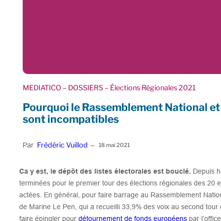
MEDIATICO
– DOSSIERS
– Élections Régionales 2021
Pourquoi le Rassemblement National et l
sont incompatibles
Frédéric Vuillod
Par
–
18 mai 2021
Ca y est, le dépôt des listes électorales est bouclé.
Depuis h
terminées pour le premier tour des élections régionales des 20 et
actées. En général, pour faire barrage au Rassemblement Nationa
de Marine Le Pen, qui a recueilli 33,9% des voix au second tour d
faire épingler pour
détournement de fonds européens
par l’offi