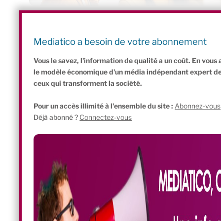
Partagez cet article :
P
Li
F
W
Bl
C
P
Mediatico a besoin de votre abonnement
ri
n
a
h
u
o
ar
Vous le savez, l'information de qualité a un coût. En vou
nt
k
c
at
e
p
ta
le modèle économique d'un média indépendant expert de l'
ceux qui transforment la société.
Fr
e
e
s
s
y
g
ie
dI
b
A
k
Li
er
Pour un accès illimité à l'ensemble du site :
Abonnez-vous
Déjà abonné ?
Connectez-vous
n
n
o
p
y
n
dl
o
p
k
y
k