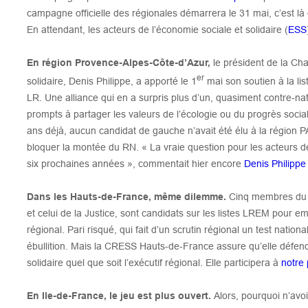
campagne officielle des régionales démarrera le 31 mai, c’est 
En attendant, les acteurs de l’économie sociale et solidaire (
ESS
En région Provence-Alpes-Côte-d’Azur,
le président de la Ch
er
solidaire, Denis Philippe, a apporté le 1
mai son soutien à la li
LR. Une alliance qui en a surpris plus d’un, quasiment contre-na
prompts à partager les valeurs de l’écologie ou du progrès socia
ans déjà, aucun candidat de gauche n’avait été élu à la région P
bloquer la montée du RN. « La vraie question pour les acteurs 
six prochaines années », commentait hier encore
Denis Philippe 
Dans les Hauts-de-France, même dilemme.
Cinq membres du go
et celui de la Justice, sont candidats sur les listes LREM pour e
régional. Pari risqué, qui fait d’un scrutin régional un test nationa
ébullition. Mais la CRESS Hauts-de-France assure qu’elle défend
solidaire quel que soit l’exécutif régional. Elle participera à
notre
En Ile-de-France, le jeu est plus ouvert.
Alors, pourquoi n’avoi