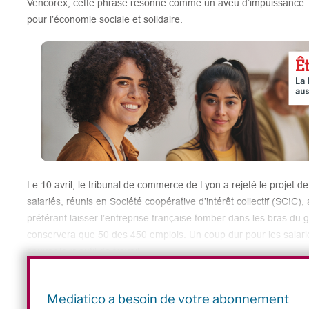
Vencorex, cette phrase résonne comme un aveu d’impuissance.
pour l’économie sociale et solidaire.
Le 10 avril, le tribunal de commerce de Lyon a rejeté le projet d
salariés, réunis en Société coopérative d’intérêt collectif (SCIC
préférant laisser l’entreprise française tomber dans les bras du
conservera que 50 des 450 emplois. Un coup dur pour les salar
sauver leur outil de travail.
Quelques semaines plus tôt, le 24 février, à Wissembourg (Bas-Rhi
de commerce de Strasbourg refusait la reprise en SCOP de Sitek 
Mediatico a besoin de votre abonnement