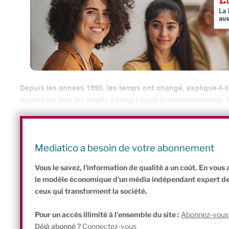
Depuis les années 1990, les temps ont changé, explique-t-il
aujourd’hui pour les projets
à impact social et environnemental. 
accepter au milieu de tas d’initiatives”
, sourit-il. “
Après ces 3
de passer les clés d’une organisation qui marche, et puis o
le fondateur du Réseau Cocagne, qui s’apprête à passer les rên
Mediatico a besoin de votre abonnement
Pour aller plus loin :
Vous le savez, l'information de qualité a un coût. En vou
le modèle économique d'un média indépendant expert de l'
ceux qui transforment la société.
Pour un accès illimité à l'ensemble du site :
Abonnez-vous
Déjà abonné ?
Connectez-vous