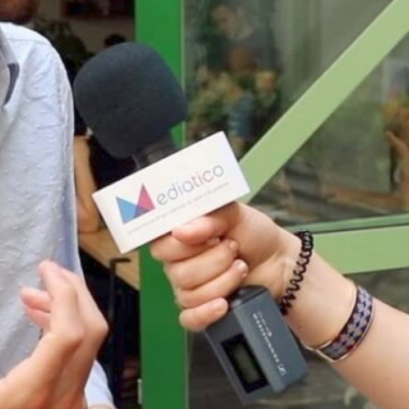
Plus dans la catégorie INITIATIVES
Marseille Solutions : pour ses 10 ans, une
carte qui redécouvre la ville par son
innovation sociale
« Marseille, à jamais collective » ! Pour
célébrer ses dix ans d’engagement au
service…