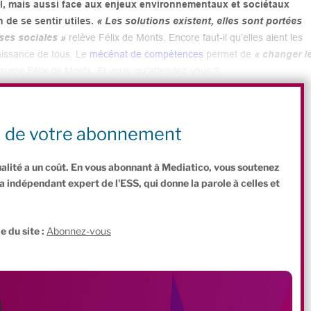
il, mais aussi face aux enjeux environnementaux et sociétaux
 de se sentir utiles.
« Les solutions existent, elles sont portées
ses sociales »
relève Félix de Monts. Encore faut-il qu’elles aient les
aissance de tous. Le
mécénat de compétences
permet de
« changer l
ésume Félix de Monts. Et vous, qu’attendez-vous ?
C
P
n de votre abonnement
o
ar
ualité a un coût. En vous abonnant à Mediatico, vous soutenez
p
ta
indépendant expert de l'ESS, qui donne la parole à celles et
y
g
.
Li
er
e du site :
Abonnez-vous
n
k