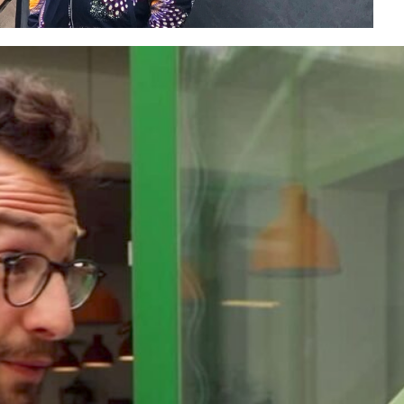
INSCRIVEZ-VOUS À LA
NEWSLETTER
Recevez chaque semaine « ESS
News »
, la newsletter de
Mediatico, par e-mail :
E-mail*
Nom*
Prénom*
Vérifiez vos mails pour confirmer
votre inscription.