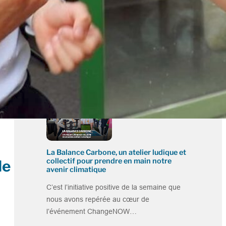
Tiers-lieu : À Couladère, l’association
Terra Flor échafaude le Pass’Rêve
En bord de Garonne, l’association Terra Flor
donne vie depuis plusieurs mois à un
projet…
La Balance Carbone, un atelier ludique et
collectif pour prendre en main notre
de
avenir climatique
C’est l’initiative positive de la semaine que
nous avons repérée au cœur de
l’événement ChangeNOW…