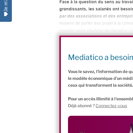
Face à la question du sens au trava
grandissants, les salariés ont besoin
par des associations et des entrepri
moyens de porter leur projet à la conn
monde, sans changer de travail »
, r
Partagez cet article :
P
Li
F
W
Bl
Mediatico a besoi
ri
n
a
h
u
Vous le savez, l'information de q
nt
k
c
at
e
le modèle économique d'un média 
Fr
e
e
s
s
ceux qui transforment la société
ie
dI
b
A
k
Pour un accès illimité à l'ensembl
n
n
o
p
y
Déjà abonné ?
Connectez-vous
dl
o
p
y
k