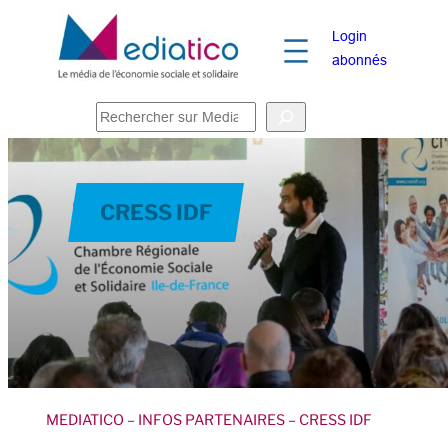
Login
abonnés
R
e
c
h
CRESS IDF
e
r
c
h
e
r
MEDIATICO
– INFOS PARTENAIRES
– CRESS IDF