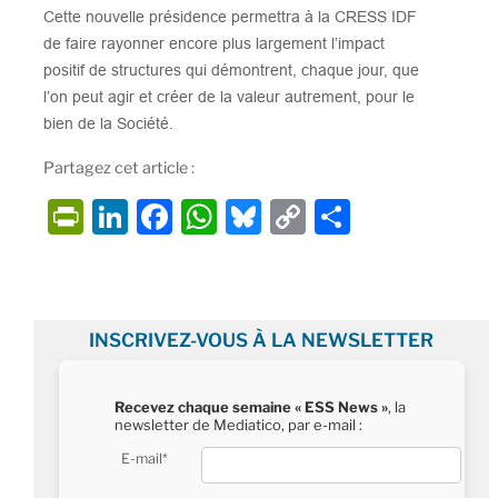
Cette nouvelle présidence permettra à la CRESS IDF
de faire rayonner encore plus largement l’impact
positif de structures qui démontrent, chaque jour, que
l’on peut agir et créer de la valeur autrement, pour le
bien de la Société.
Partagez cet article :
P
Li
F
W
Bl
C
P
ri
n
a
h
u
o
ar
nt
k
c
at
e
p
ta
Fr
e
e
s
s
y
g
INSCRIVEZ-VOUS À LA NEWSLETTER
ie
dI
b
A
k
Li
er
n
n
o
p
y
n
Recevez chaque semaine « ESS News »
, la
dl
o
p
k
newsletter de Mediatico, par e-mail :
y
k
E-mail*