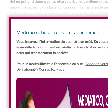
Nul ne prétend donc que les charcuteries ne contiennent pa
jambon bien rose. Yuka a juste tort de nous informer correctemen
l’OMS juge les nitrites comme « cancérigènes probables ». Sauf q
prouvé. Le débat se pose donc de façon très caricaturale : le gen
et transparente des consommateurs, tandis que les méchants indu
intérêts financiers. Il faut dire qu’un jambon gris, ça fait grise m
Mediatico a besoin de votre abonnement
charcuterie, ça fait une tête de cochon !
Vous le savez, l'information de qualité a un coût. En vou
le modèle économique d'un média indépendant expert de l'
ceux qui transforment la société.
Pour un accès illimité à l'ensemble du site :
Abonnez-vous
Déjà abonné ?
Connectez-vous