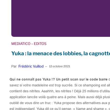
MEDIATICO
– EDITOS
Yuka : la menace des lobbies, la cagnot
Frédéric Vuillod
Par
–
12 octobre 2021
Qui ne connaît pas Yuka !? Un petit scan sur le code barre
d
savez si votre madeleine est trop sucrée. Si ce shampoing est a
contient des nitrites. Aaahhh, les nitrites ! Déjà 25 millions d’uti
application lancée voilà quatre ans à peine. Mais aussi déjà plusi
oublié de vous dire un truc : Yuka propose des alternatives aux
est indépendant, Yuka dit ce qu’il pense. « Name and shame », d