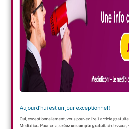
Aujourd'hui est un jour exceptionnel !
Oui, exceptionnellement, vous pouvez lire 1 article gratui
Mediatico. Pour cela,
créez un compte gratuit
ci-dessous,