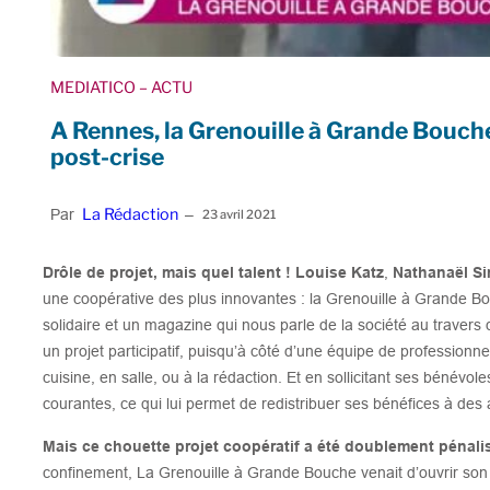
MEDIATICO
– ACTU
A Rennes, la Grenouille à Grande Bouch
post-crise
La Rédaction
Par
–
23 avril 2021
Drôle de projet, mais quel talent !
Louise Katz
,
Nathanaël S
une coopérative des plus innovantes : la Grenouille à Grande Bou
solidaire et un magazine qui nous parle de la société au traver
un projet participatif, puisqu’à côté d’une équipe de professionne
cuisine, en salle, ou à la rédaction. Et en sollicitant ses bénévo
courantes, ce qui lui permet de redistribuer ses bénéfices à des a
Mais ce chouette projet coopératif a été doublement pénalisé
confinement, La Grenouille à Grande Bouche venait d’ouvrir son 