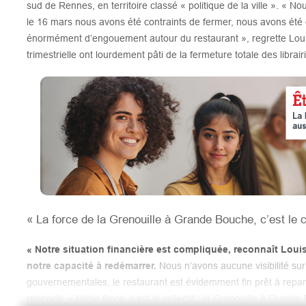
sud de Rennes, en territoire classé « politique de la ville ». « No
le 16 mars nous avons été contraints de fermer, nous avons été 
énormément d’engouement autour du restaurant », regrette Louis
trimestrielle ont lourdement pâti de la fermeture totale des librai
« La force de la Grenouille à Grande Bouche, c’est le co
« Notre situation financière est compliquée, reconnaît Louis
notre capacité à redémarrer.
Nous n’avons aucune visibilité sur
gouvernementales, le restaurant est évidemment fin prêt à repart
rebondir. « Notre force, c’est le collectif : la Grenouille à Grand