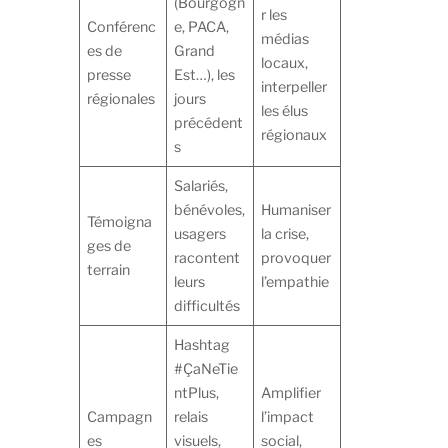
(Bourgogn
r les
Conférenc
e, PACA,
médias
es de
Grand
locaux,
presse
Est…), les
interpeller
régionales
jours
les élus
précédent
régionaux
s
Salariés,
bénévoles,
Humaniser
Témoigna
usagers
la crise,
ges de
racontent
provoquer
terrain
leurs
l’empathie
difficultés
Hashtag
#ÇaNeTie
ntPlus,
Amplifier
Campagn
relais
l’impact
es
visuels,
social,