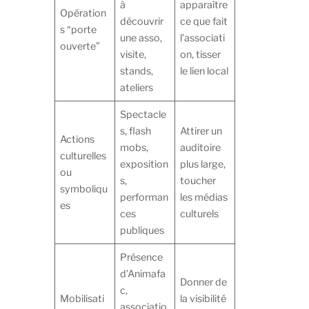
à
apparaître
Opération
découvrir
ce que fait
s “porte
une asso,
l’associati
ouverte”
visite,
on, tisser
stands,
le lien local
ateliers
Spectacle
s, flash
Attirer un
Actions
mobs,
auditoire
culturelles
exposition
plus large,
ou
s,
toucher
symboliqu
performan
les médias
es
ces
culturels
publiques
Présence
d’Animafa
Donner de
c,
Mobilisati
la visibilité
associatio