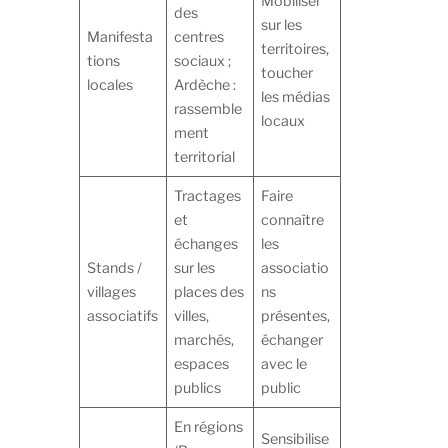
Mobiliser
des
sur les
Manifesta
centres
territoires,
tions
sociaux ;
toucher
locales
Ardèche :
les médias
rassemble
locaux
ment
territorial
Tractages
Faire
et
connaître
échanges
les
Stands /
sur les
associatio
villages
places des
ns
associatifs
villes,
présentes,
marchés,
échanger
espaces
avec le
publics
public
En régions
Sensibilise