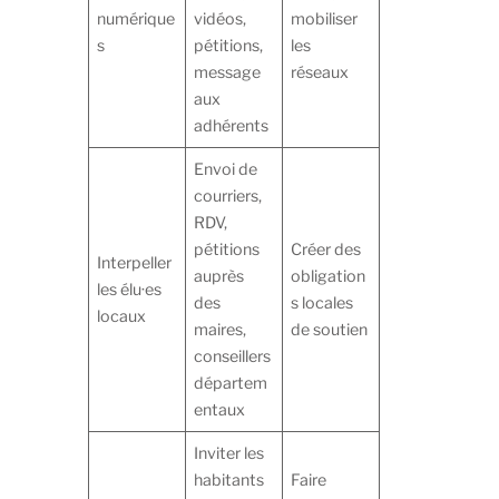
numérique
vidéos,
mobiliser
s
pétitions,
les
message
réseaux
aux
adhérents
Envoi de
courriers,
RDV,
pétitions
Créer des
Interpeller
auprès
obligation
les élu·es
des
s locales
locaux
maires,
de soutien
conseillers
départem
entaux
Inviter les
habitants
Faire