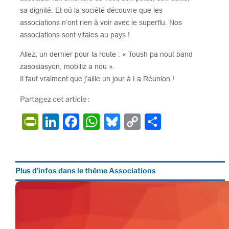
sa dignité. Et où la société découvre que les
associations n’ont rien à voir avec le superflu. Nos
associations sont vitales au pays !
Allez, un dernier pour la route : « Toush pa nout band
zasosiasyon, mobiliz a nou ».
Il faut vraiment que j’aille un jour à La Réunion !
Partagez cet article :
P
Li
F
W
Bl
C
P
ri
n
a
h
u
o
ar
nt
k
c
at
e
p
ta
Fr
e
e
s
s
y
g
Plus d’infos dans le thème Associations
ie
dI
b
A
k
Li
er
n
n
o
p
y
n
dl
o
p
k