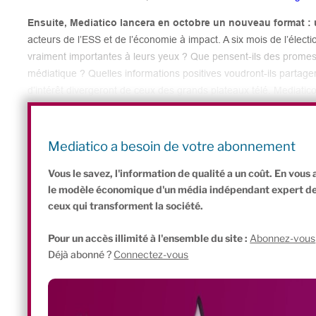
Ensuite, Mediatico lancera en octobre un nouveau format : u
acteurs de l’ESS et de l’économie à impact. A six mois de l’électio
vraiment importantes à leurs yeux ? Que pensent-ils des promess
médiatique ? Quelles informations positives voudront-ils partag
d’intérêt divergeront de ceux des grands plateaux télé. Mediatico 
citoyens.. et pourquoi pas la campagne. Notez donc ce rendez-vo
réseaux sociaux, où nous attendons vos réactions ! Quant à no
événements IMPACT
), il reprend et se déroulera désormais ch
Mediatico a besoin de votre abonnement
Ruche en novembre, le mois de l’économie sociale et solidaire.
Vous le savez, l'information de qualité a un coût. En vou
le modèle économique d'un média indépendant expert de l'
ceux qui transforment la société.
Pour un accès illimité à l'ensemble du site :
Abonnez-vous
Déjà abonné ?
Connectez-vous