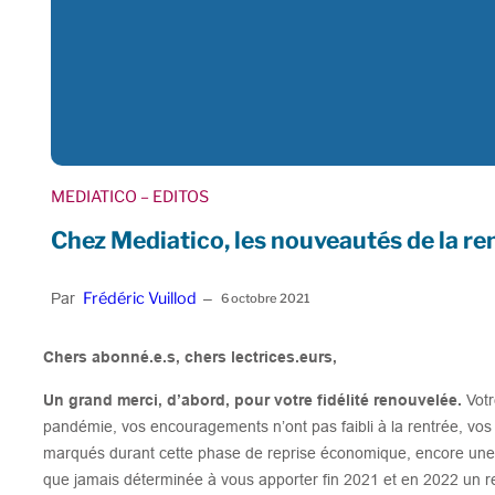
MEDIATICO
– EDITOS
Chez Mediatico, les nouveautés de la re
Frédéric Vuillod
Par
–
6 octobre 2021
Chers abonné.e.s, chers lectrices.eurs,
Un grand merci, d’abord, pour votre fidélité renouvelée.
Votr
pandémie, vos encouragements n’ont pas faibli à la rentrée, vos
marqués durant cette phase de reprise économique, encore une f
que jamais déterminée à vous apporter fin 2021 et en 2022 un rega