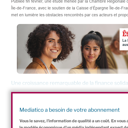
Publiée fin février, une étude menée par la Chambre Régionale 
Île-de-France, avec le soutien de la Caisse d’Épargne Île-de-Fra
met en lumière les obstacles rencontrés par ces acteurs et prop
Une croissance remarquable de la finance solida
En 2022, les Français ont épargné 26,3 milliards d’euros via des 
près de quatre fois plus qu’en 2013. Les fonds dits 90/10 (bientôt
d’épargne solidaire, ont aussi connu une progression spectacula
Mediatico a besoin de votre abonnement
milliards d’euros en 2020, venant accroître le soutien financier à
Vous le savez, l'information de qualité a un coût. En vou
le modèle économique d'un média indépendant expert de l'