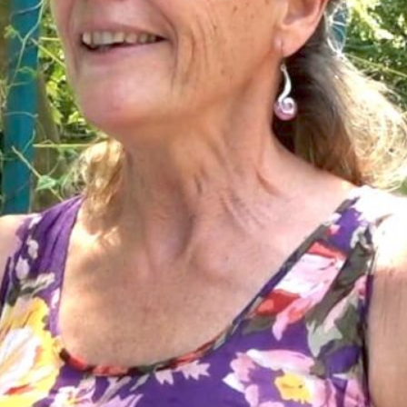
Plus dans la catégorie ACTU
Comment Paris veut changer les règles
du jeu de l’ESS
« Nous ne pourrons pas compenser le
désengagement de l’État. » Dès les
premières minutes…