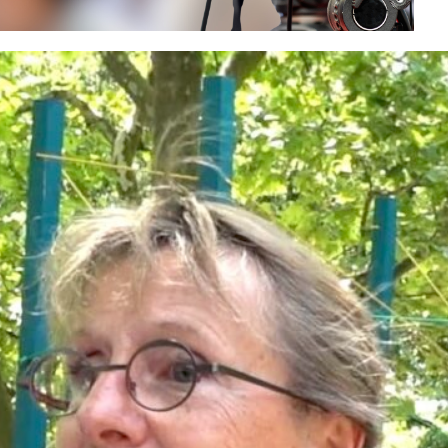
INSCRIVEZ-VOUS À LA
NEWSLETTER
Recevez chaque semaine « ESS
News »
, la newsletter de
Mediatico, par e-mail :
E-mail*
Nom*
Prénom*
Vérifiez vos mails pour confirmer
votre inscription.