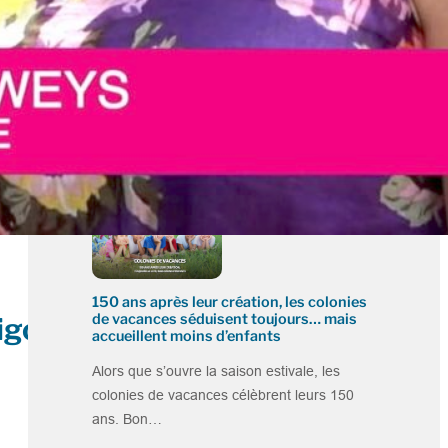
Groupe SOS : nouvelle gouvernance,
ambitions renforcées… et prise de
position sans ambiguïté contre le RN
Quarante ans après sa création, le Groupe
SOS poursuit sa transformation et amorce
une nouvelle…
150 ans après leur création, les colonies
de vacances séduisent toujours… mais
Pigou
accueillent moins d’enfants
Alors que s’ouvre la saison estivale, les
colonies de vacances célèbrent leurs 150
ans. Bon…