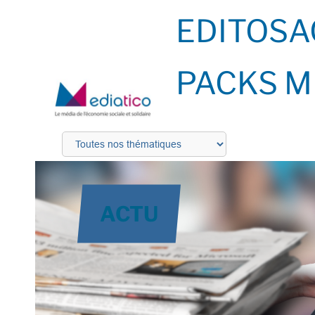
EDITOS
A
PACKS M
ACTU