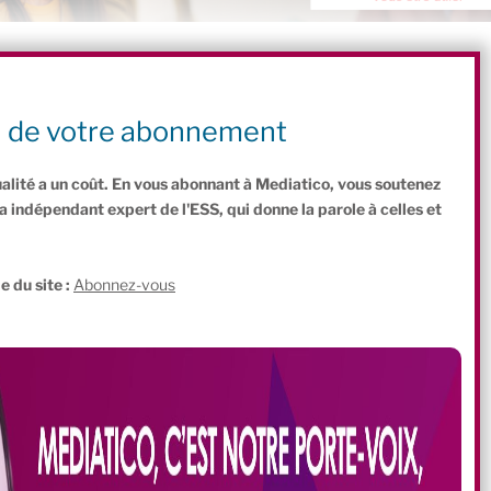
ol à Paris,
TEK4life
réhabilite donc Arthur Cecil Pigou en organisant un
n écologique et sur l’impact des activités humaines sur l’environnement
de l’événement, venez nous y retrouver !
n de votre abonnement
ualité a un coût. En vous abonnant à Mediatico, vous soutenez
indépendant expert de l'ESS, qui donne la parole à celles et
.
e du site :
Abonnez-vous