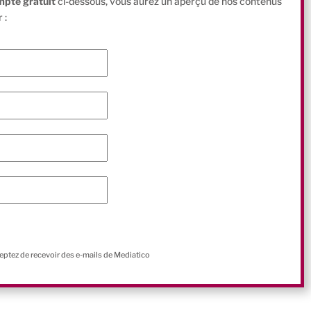
mpte gratuit
ci-dessous, vous aurez un aperçu de nos contenus
 :
ceptez de recevoir des e-mails de Mediatico