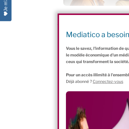
Ce vendredi 1er juillet, à Ground Contr
journée de conférences sur la transitio
et le vivant. Mediatico est partenaire 
Mediatico a besoi
Six conférences au programme
Vous le savez, l'information de q
le modèle économique d'un média 
ceux qui transforment la société
Pour un accès illimité à l'ensembl
Déjà abonné ?
Connectez-vous