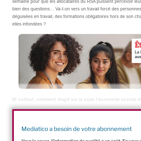
semaine pour que les allocataires du RSA puissent percevoir leur 
bien des questions… Va-t-on vers un travail forcé des personn
déguisées en travail, des formations obligatoires hors de son ch
elles infondées ?
Et surtout, comment réagit sur le sujet l’économie sociale et
privé en France ? Mediatico a interrogé deux actrices de l’ESS po
son émission
«
ESS
News – le Live »
, l’émission de Mediatico q
Nathalie Hanet
, présidente de Solidarités Nouvelles f
Mediatico a besoin de votre abonnement
Marie Doué Gossan
, fondatrice et directrice de l’asso
Vous le savez, l'information de qualité a un coût. En vou