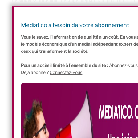
Le Mouvess bouscule, dérange, déplaît.
Non pour l’objectif q
parvenir, donc de son positionnement politique. Le Mouvess veut
communauté d’entrepreneurs sociaux sur des fondements claireme
exigeante de l’ESS », qui passe selon lui par la réécriture de l’art
Mediatico a besoin de votre abonnement
définition même. Rien de moins.
Vous le savez, l'information de qualité a un coût. En vou
le modèle économique d'un média indépendant expert de l'
ceux qui transforment la société.
Pour un accès illimité à l'ensemble du site :
Abonnez-vous
Déjà abonné ?
Connectez-vous