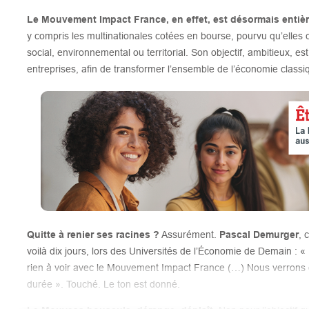
Le Mouvement Impact France, en effet, est désormais entiè
y compris les multinationales cotées en bourse, pourvu qu’elles c
social, environnemental ou territorial. Son objectif, ambitieux, e
entreprises, afin de transformer l’ensemble de l’économie class
Quitte à renier ses racines ?
Assurément.
Pascal Demurger
, 
voilà dix jours, lors des Universités de l’Économie de Demain :
rien à voir avec le Mouvement Impact France (…) Nous verrons ce qu
durée ». Touché. Le ton est donné.