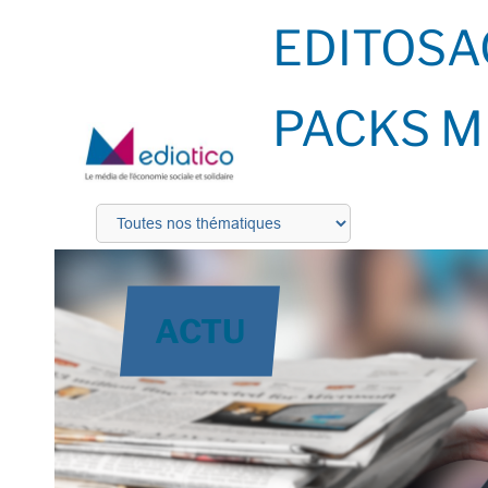
EDITOS
A
PACKS M
ACTU