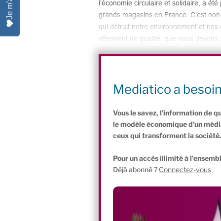
l’économie circulaire et solidaire, a ét
grands magasins en France. C’est non !
qui détruit notre environnement et nos
vêtement de qualité, que nous devons s
Candidat à la mairie de Paris, Emmanue
BHV est inacceptable. Le modèle d’ultra
l’exploitation de Shein n’a pas sa pla
Mediatico a besoi
BHV », affirme celui qui espère succé
Vous le savez, l'information de q
le modèle économique d'un média 
ceux qui transforment la société
Pour un accès illimité à l'ensembl
Déjà abonné ?
Connectez-vous