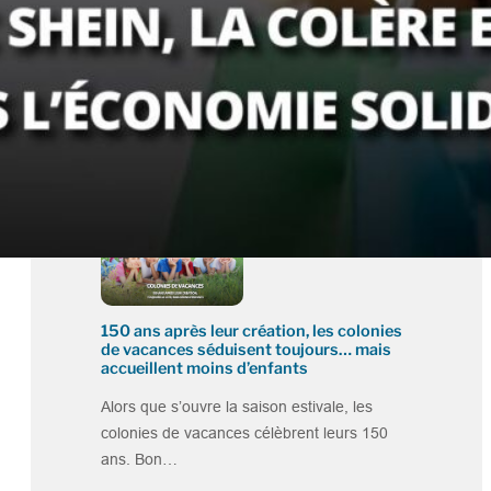
Groupe SOS : nouvelle gouvernance,
ambitions renforcées… et prise de
position sans ambiguïté contre le RN
Quarante ans après sa création, le Groupe
SOS poursuit sa transformation et amorce
une nouvelle…
150 ans après leur création, les colonies
de vacances séduisent toujours… mais
accueillent moins d’enfants
Alors que s’ouvre la saison estivale, les
colonies de vacances célèbrent leurs 150
ans. Bon…