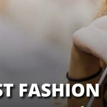
Plus dans la catégorie ACTU
Comment Paris veut changer les règles
du jeu de l’ESS
« Nous ne pourrons pas compenser le
désengagement de l’État. » Dès les
premières minutes…