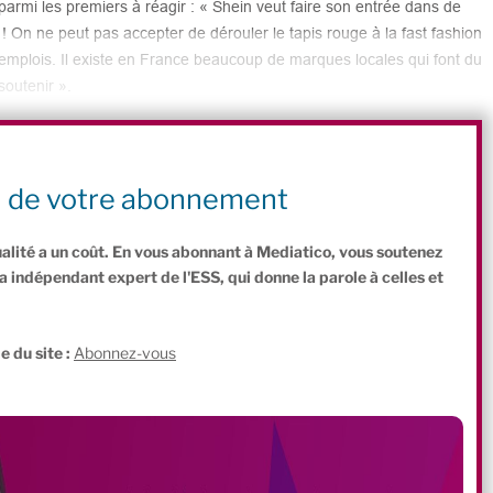
é parmi les premiers à réagir : « Shein veut faire son entrée dans de
 On ne peut pas accepter de dérouler le tapis rouge à la fast fashion
 emplois. Il existe en France beaucoup de marques locales qui font du
outenir ».
l Grégoire a régi sur le même ton : « L’arrivée annoncée de Shein au
 fast fashion, fondé sur la surproduction, le marketing agressif et
ce au cœur de Paris, encore moins dans un lieu aussi symbolique que le
n de votre abonnement
der à Anne Hidalgo en 2026.
ualité a un coût. En vous abonnant à Mediatico, vous soutenez
indépendant expert de l'ESS, qui donne la parole à celles et
.
e du site :
Abonnez-vous