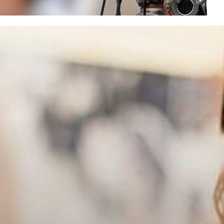
INSCRIVEZ-VOUS À LA
NEWSLETTER
Recevez chaque semaine « ESS
News »
, la newsletter de
Mediatico, par e-mail :
E-mail*
Nom*
Prénom*
Vérifiez vos mails pour confirmer
votre inscription.