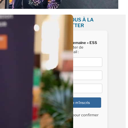
INSCRIVEZ-VOUS À LA
NEWSLETTER
Recevez chaque semaine « ESS
News »
, la newsletter de
Mediatico, par e-mail :
E-mail*
Nom*
Prénom*
Vérifiez vos mails pour confirmer
votre inscription.