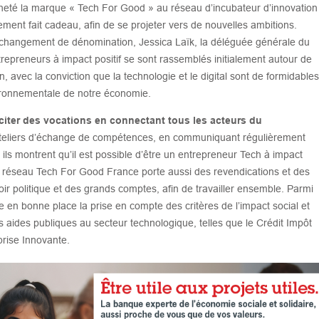
acheté la marque « Tech For Good » au réseau d’incubateur d’innovation
ement fait cadeau, afin de se projeter vers de nouvelles ambitions.
le changement de dénomination, Jessica Laïk, la déléguée générale du
epreneurs à impact positif se sont rassemblés initialement autour de
 avec la conviction que la technologie et le digital sont de formidables
nvironnementale de notre économie.
citer des vocations en connectant tous les acteurs du
ateliers d’échange de compétences, en communiquant régulièrement
, ils montrent qu’il est possible d’être un entrepreneur Tech à impact
, le réseau Tech For Good France porte aussi des revendications et des
ir politique et des grands comptes, afin de travailler ensemble. Parmi
e en bonne place la prise en compte des critères de l’impact social et
es aides publiques au secteur technologique, telles que le Crédit Impôt
prise Innovante.