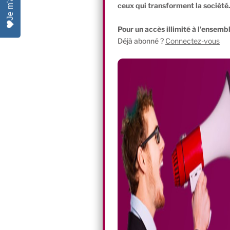
Fr
e
e
s
s
ceux qui transforment la société
ie
dI
b
A
k
Pour un accès illimité à l'ensembl
n
n
o
p
y
Déjà abonné ?
Connectez-vous
dl
o
p
y
k