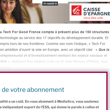
au Tech For Good France compte à présent plus de 150 structures
a technologie au service des 17 objectifs du développement durable. Et
 compris hors de nos frontières. Comme son nom l’indique, « Tech For
 ambition d’ouvrir la voie en Europe, avec un objectif clair : «
Que la
repreneuriat et d’investissement mettant les enjeux sociaux et
être
», indiquent Eva Sadoun (Lita.co) et Jean Moreau (Phénix), tous
 France.
C
P
n de votre abonnement
o
ar
ualité a un coût. En vous abonnant à Mediatico, vous soutenez
p
ta
indépendant expert de l'ESS, qui donne la parole à celles et