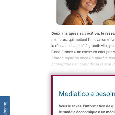
Deux ans après sa création, le rése
membres, qui mettent l’innovation et l
le réseau est appelé à grandir vite, y
Good France » ne cache en effet pas son
France rayonne avec un modèle d’ent
écologiques au cœur de sa raison d’
deux co-présidents de Tech For Good
Partagez cet article :
P
Li
F
W
Bl
Mediatico a besoi
ri
n
a
h
u
Je m'abonne
Vous le savez, l'information de q
nt
k
c
at
e
le modèle économique d'un média 