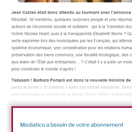
Jean Castex était donc attendu au tournant avec l’annonc
Résultat, 30 ministres, quelques surprises people et une réponse
acteurs de l’économie sociale et solidaire : qui à la Transition é
l’icône Nicolas Hulot, puis à la transparente Élisabeth Borne ? Q
verte exprimée lors des municipales par les Français, qui attend
système économique, une considération pour les relations humain
préservation des biens communs, une fiscalité écologique, des c
aux aides de l’État aux entreprises… ? C’était il y a juste un moi
pour construire le monde d’après !
Tadaaam ! Barbara Pompili est donc la nouvelle ministre de 
perdu le terme « Et solidaire » dans son intitulé ministériel. Do
seul désormais le ministre de la Santé, Olivier Véran, s’attacher
un une philosophie de société. Barbara Pompili, donc, 45 ans, 
d’État à la Biodiversité, députée écologiste de 2012 à 2016, sait 
l’écologie… et la stratégie politique. EELV lui reproche ses comprom
sa place. Elle rejoint En Marche dès 2017, puis devient présid
Mediatico a besoin de votre abonnement
de l’Assemblée nationale.