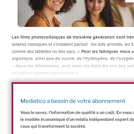
Les films photovoltaïques de troisième génération sont tren
solaires classiques et s’installent partout : les toits arrondis, les 
comme des tablettes ou des sacs. «
Pour les fabriquer, nous 
organique, ainsi que du cuivre, de l’hydrogène, de l’oxygène
«
Nous les reformulons, puis nous les lions les uns aux autre
est utilisé comme combustible ».
Les avancées scientifiques permettent ainsi de diminuer peu
composition des panneaux solaires et de maximiser leur recyclage
s’agit de limiter au maximum l’impact sur les ressources naturell
Mediatico a besoin de votre abonnement
plus grand nombre d’utilisateurs puisse en acquérir à l’avenir.
Vous le savez, l'information de qualité a un coût. En vou
le modèle économique d'un média indépendant expert de l'
ceux qui transforment la société.