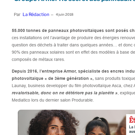
La Rédaction
Par
–
4 juin 2018
55.000 tonnes de panneaux photovoltaïques sont posés c
ces installations ont l’avantage de produire des énergies renouv
question des déchets à traiter dans quelques années… et donc d
90% des panneaux solaires sont en effet des modèles à base de s
composés de métaux rares.
Depuis 2016, l’entreprise Armor, spécialiste des encres indu
photovoltaïque « de 3ème
génération »,
sans produits toxiqu
Launay, business developper du film photovoltaïque Asca, chez 
revalorisable, donc on ne détériore pas la planète »
, expliqu
Mediatico lors du dernier salon Produrable.