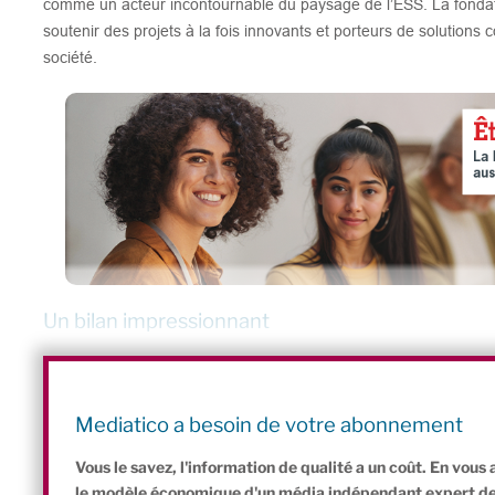
comme un acteur incontournable du paysage de l’ESS. La fondatio
soutenir des projets à la fois innovants et porteurs de solutions
société.
Un bilan impressionnant
Parmi ses lauréats emblématiques, figurent notamment Simp
réseau VRAC, Café Joyeux, Les Petites Cantines ou encore App-
233 structures réparties sur l’ensemble du territoire français e
Mediatico a besoin de votre abonnement
avaient bénéficié des initiatives des structures lauréates de la fo
Vous le savez, l'information de qualité a un coût. En vou
le modèle économique d'un média indépendant expert de l'