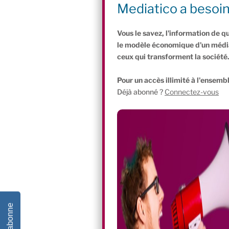
l’accompagnement personnalisé. L’i
Mediatico a besoi
l’on aura déjà imaginées »
, explique
Vous le savez, l'information de q
le modèle économique d'un média 
ceux qui transforment la société
Pour un accès illimité à l'ensembl
Déjà abonné ?
Connectez-vous
Je m'abonne