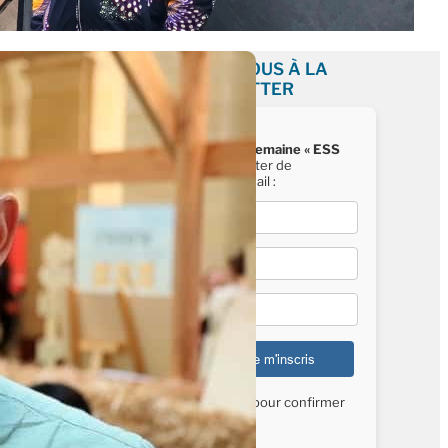
INSCRIVEZ-VOUS À LA
NEWSLETTER
Recevez chaque semaine « ESS
News »
, la newsletter de
Mediatico, par e-mail :
E-mail*
Nom*
Prénom*
Vérifiez vos mails pour confirmer
votre inscription.