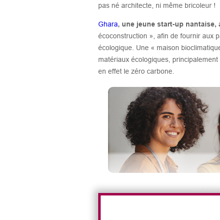
pas né architecte, ni même bricoleur !
Ghara
, une jeune start-up nantaise
écoconstruction », afin de fournir aux 
écologique. Une « maison bioclimatiqu
matériaux écologiques, principalement b
en effet le zéro carbone.
La Fran
« Le modèle économique de Ghara, c