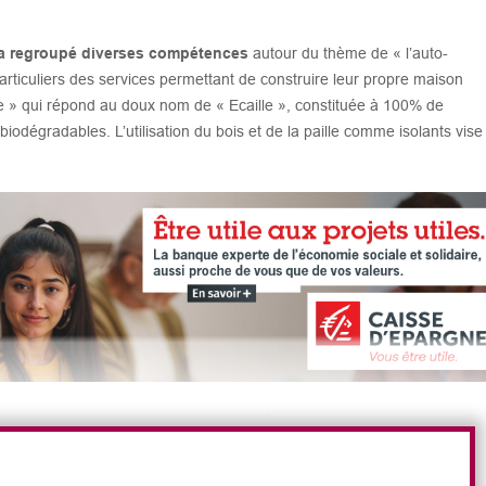
, a regroupé diverses compétences
autour du thème de « l’auto-
particuliers des services permettant de construire leur propre maison
e » qui répond au doux nom de « Ecaille », constituée à 100% de
iodégradables. L’utilisation du bois et de la paille comme isolants vise
ce, pays leader des maisons en paille !
’est premièrement la vente de tutoriels
et, deuxièmement,