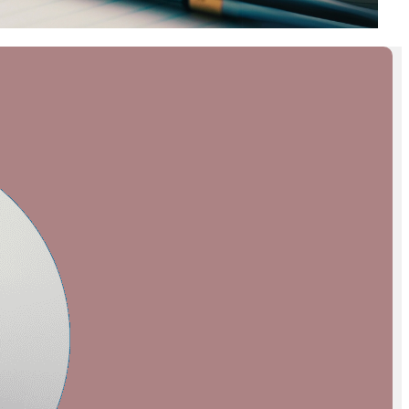
INSCRIVEZ-VOUS À LA
NEWSLETTER
Recevez chaque semaine « ESS
News »
, la newsletter de
Mediatico, par e-mail :
E-mail*
Nom*
Prénom*
Vérifiez vos mails pour confirmer
votre inscription.