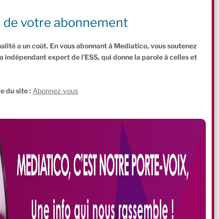
 une vision commune de la ville de demain, de la gouvernance
et environnementaux ? Les électeurs jugeront. En attendant, les
n de votre abonnement
 d’avance.
ualité a un coût. En vous abonnant à Mediatico, vous soutenez
indépendant expert de l'ESS, qui donne la parole à celles et
.
e du site :
Abonnez-vous