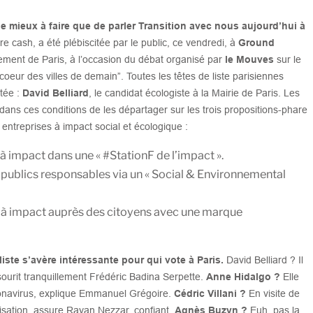
e de mieux à faire que de parler Transition avec nous aujourd’hui à
re cash, a été plébiscitée par le public, ce vendredi, à
Ground
sement de Paris, à l’occasion du débat organisé par
le Mouves
sur le
coeur des villes de demain”. Toutes les têtes de liste parisiennes
ntée :
David Belliard
, le candidat écologiste à la Mairie de Paris. Les
le dans ces conditions de les départager sur les trois propositions-phare
entreprises à impact social et écologique :
 à impact dans une « #StationF de l’impact ».
publics responsables via un « Social & Environnemental
s à impact auprès des citoyens avec une marque
iste s’avère intéressante pour qui vote à Paris.
David Belliard ? Il
sourit tranquillement Frédéric Badina Serpette.
Anne Hidalgo ?
Elle
coronavirus, explique Emmanuel Grégoire.
Cédric Villani ?
En visite de
lisation, assure Rayan Nezzar, confiant.
Agnès Buzyn ?
Euh, pas la