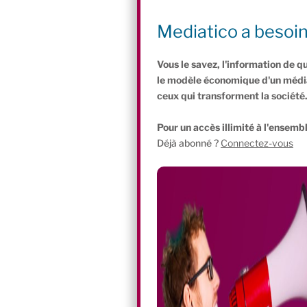
passer… d’Anne Hidalgo. Partagent-ils
démocratique, ou des enjeux sociétaux 
Mediatico a besoi
écologistes semblent avoir pris un peu
Vous le savez, l'information de q
le modèle économique d'un média 
ceux qui transforment la société
Pour un accès illimité à l'ensembl
Déjà abonné ?
Connectez-vous