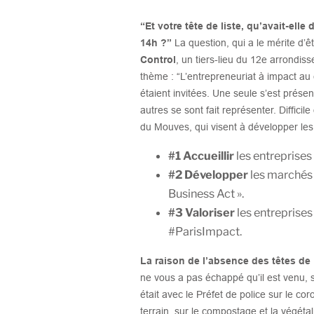
“Et votre tête de liste, qu’avait-ell
14h ?”
La question, qui a le mérite d’êt
Control
, un tiers-lieu du 12e arrondis
thème : “L’entrepreneuriat à impact au 
étaient invitées. Une seule s’est prése
autres se sont fait représenter. Diffici
du Mouves, qui visent à développer les 
#1 Accueillir
les entreprises
#2 Développer
les marchés 
Business Act ».
#3 Valoriser
les entreprise
#ParisImpact.
La raison de l’absence des têtes de l
ne vous a pas échappé qu’il est venu, 
était avec le Préfet de police sur le 
terrain, sur le compostage et la végéta