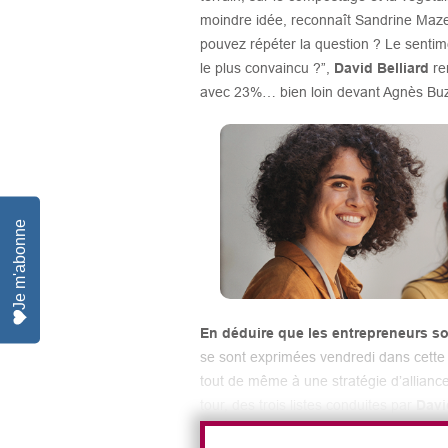
moindre idée, reconnaît Sandrine Mazet
pouvez répéter la question ? Le sentime
le plus convaincu ?”,
David Belliard
re
avec 23%… bien loin devant Agnès Buz
Je m'abonne
En déduire que les entrepreneurs soc
se sont exprimées vendredi dans cette r
tout de même à une stratégie d’allianc
tour, des trois listes conduites par
Davi
trois 96% de la confiance des entrepre