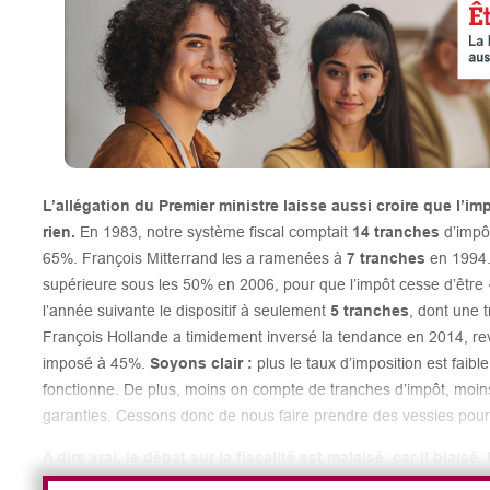
L’allégation du Premier ministre laisse aussi croire que l’im
rien.
En 1983, notre système fiscal comptait
14 tranches
d’impô
65%. François Mitterrand les a ramenées à
7 tranches
en 1994. 
supérieure sous les 50% en 2006, pour que l’impôt cesse d’être «
l’année suivante le dispositif à seulement
5
tranches
, dont une 
François Hollande a timidement inversé la tendance en 2014, r
imposé à 45%.
Soyons clair :
plus le taux d’imposition est faibl
fonctionne. De plus, moins on compte de tranches d’impôt, moins l
garanties. Cessons donc de nous faire prendre des vessies pour
A dire vrai, le débat sur la fiscalité est malaisé, car il biaisé
politique
, tantôt libérale ou tantôt keynésienne, de droite ou de 