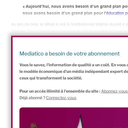
« Aujourd’hui, nous avons besoin d’un grand plan pou
nous avons besoin d’un grand plan pour l’
éducation p
Au lieu de cela, le débat a viré à l’institutionnel interne duran
Saddier. Faut-il revoir la Loi Hamon de 2014, qui définit l’économ
l’évaluer, oui. Faut-il en revoir la définition dans son article 1 
Solidaire (CSESS), présidé par la Secrétaire d’État à l’ESS, Marl
réponse « à l’unanimité moins une voix », dit Jérôme Saddier, est
Mediatico a besoin de votre abonnement
admise par toutes les familles de l’ESS ».
Vous le savez, l'information de qualité a un coût. En vou
le modèle économique d'un média indépendant expert de l'
ceux qui transforment la société.
Pour un accès illimité à l'ensemble du site :
Abonnez-vous
Déjà abonné ?
Connectez-vous