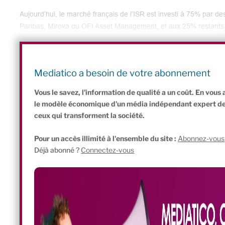
Aujourd’hui, le marché français de l’ISR est investi à 75% par de
Paribas, Mirova ou OFI Asset Management, et aux 25% restants pa
est la plus réduite, mais c’est celle qui augmente le plus vite :
hausse pour la part des investisseurs institutionnels. La progre
désormais passer par la clientèle des particuliers, qu’il convien
Mediatico a besoin de votre abonnement
Vous le savez, l'information de qualité a un coût. En vou
le modèle économique d'un média indépendant expert de l'
ceux qui transforment la société.
Pour un accès illimité à l'ensemble du site :
Abonnez-vous
Déjà abonné ?
Connectez-vous