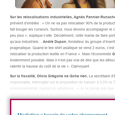
Sur les relocalisations industrielles, Agnès Pannier-Runach
prévient d’emblée : « On ne va pas relocaliser 90% de la product
fait bouger les curseurs. Surtout, nous devons accompagner le
peu plus », explique-t-elle. Décidément, cette manie de faire p
qu’aux industriels…
André Dupon
, fondateur du groupe d’inserti
pragmatique. Quand le tee-shirt asiatique se vend 2 euros, c’es
relocaliser la production textile en France ». Mais l’économiste
G
évidemment possible. Mais il n’est pas vrai de dire que les délocali
ralentir la hausse du coût de la vie ». Clairvoyant.
Sur la fiscalité, Olivia Grégoire ne lâche rien.
La secrétaire d’E
responsable, interrogée sur la proposition de baisser à 5,5% la 
environnemental, répond en substance : « Je ne pense pas que ce
transition écologique, je ne présenterai pas cette idée à Bercy s
heure de table ronde : « Je ne suis toujours pas convaincue ». Pui
proposition pour construire l’économie de demain : baisser la TVA
ferai pas ». Du cran, de la poigne. Olivia Grégoire est une fonceu
Mediatico a besoin de votre abonnement