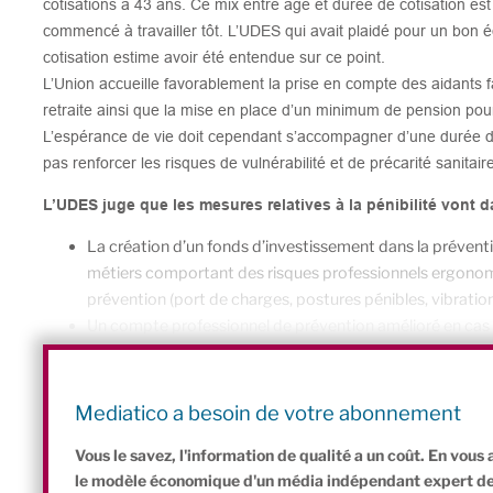
cotisations à 43 ans. Ce mix entre âge et durée de cotisation es
commencé à travailler tôt. L’UDES qui avait plaidé pour un bon é
cotisation estime avoir été entendue sur ce point.
L’Union accueille favorablement la prise en compte des aidants fam
retraite ainsi que la mise en place d’un minimum de pension pou
L’espérance de vie doit cependant s’accompagner d’une durée de
pas renforcer les risques de vulnérabilité et de précarité sanitai
L’UDES juge que les mesures relatives à la pénibilité vont
La création d’un fonds d’investissement dans la préventi
métiers comportant des risques professionnels ergonom
prévention (port de charges, postures pénibles, vibration
Un compte professionnel de prévention amélioré en cas de
exposés,
Une nouvelle utilisation du compte professionnel de pré
reconversion,
Mediatico a besoin de votre abonnement
Un suivi médical renforcé pour travailler sur les logiques
Vous le savez, l'information de qualité a un coût. En vou
le modèle économique d'un média indépendant expert de l'