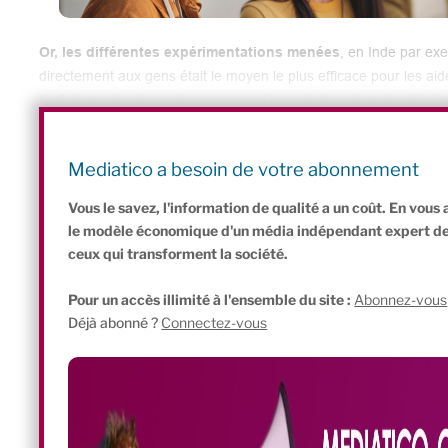
Or, les différentes expérimentations menées
, en Inde par ex
directement aux gens était le moyen le plus efficace pour les aid
parfaitement rationnelle, pour payer leurs dettes, investir, dévelo
La mise en place du revenu de base en France aurait les mêmes effe
limiterait les trappes du système actuel, où réside selon lui la vraie
Mediatico a besoin de votre abonnement
Vous le savez, l'information de qualité a un coût. En vou
le modèle économique d'un média indépendant expert de l'
ceux qui transforment la société.
Pour un accès illimité à l'ensemble du site :
Abonnez-vous
Déjà abonné ?
Connectez-vous