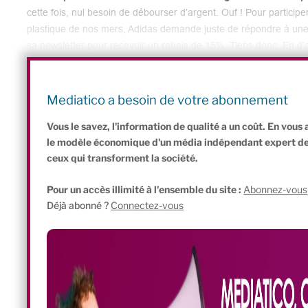
cette fois, nul besoin de débourser d’argent. Ouf ! Pour participer 
plastique de nos mers, Adidas demande juste de répondre à une e
sa newsletter pour recevoir un rabais de 15%. Tiens donc. En d’
personnelles, à des fins commerciales. Et sans le dire ouverteme
entretient le système de consommation actuel, largement pourvoy
en tous genres, sans nous inviter à recycler nos vêtements de s
Mediatico a besoin de votre abonnement
de vous dire : en 2015, Adidas a racheté Runtastic pour 220 milli
Vous le savez, l'information de qualité a un coût. En vou
le modèle économique d'un média indépendant expert de l'
ceux qui transforment la société.
Pour un accès illimité à l'ensemble du site :
Abonnez-vous
Déjà abonné ?
Connectez-vous