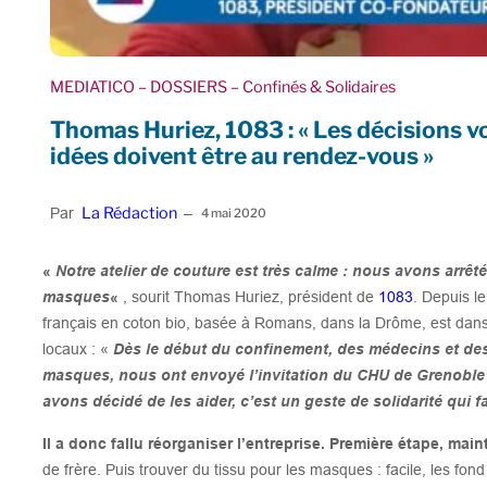
MEDIATICO
– DOSSIERS
– Confinés & Solidaires
Thomas Huriez, 1083 : « Les décisions v
idées doivent être au rendez-vous »
La Rédaction
Par
–
4 mai 2020
«
Notre atelier de couture est très calme : nous avons arrêt
masques
«
, sourit Thomas Huriez, président de
1083
. Depuis l
français en coton bio, basée à Romans, dans la Drôme, est dans l
locaux : «
Dès le début du confinement, des médecins et des
masques, nous ont envoyé l’invitation du CHU de Grenoble
avons décidé de les aider, c’est un geste de solidarité qui f
Il a donc fallu réorganiser l’entreprise. Première étape, ma
de frère. Puis trouver du tissu pour les masques : facile, les fo