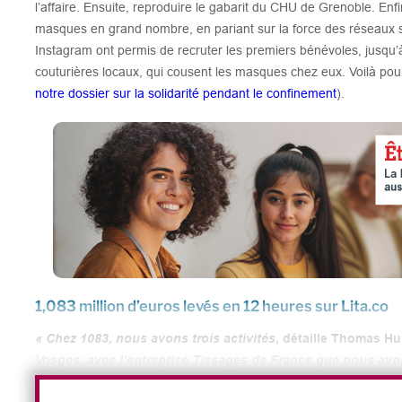
l’affaire. Ensuite, reproduire le gabarit du CHU de Grenoble. Enf
masques en grand nombre, en pariant sur la force des réseaux 
Instagram ont permis de recruter les premiers bénévoles, jusqu’
couturières locaux, qui cousent les masques chez eux. Voilà pourq
notre dossier sur la solidarité pendant le confinement
).
1,083 million d’euros levés en 12 heures sur Lita.co
« Chez 1083, nous avons trois activités
, détaille Thomas Hu
Vosges, avec l’entreprise Tissages de France que nous avons
principal fournisseur ; l’activité e-commerce basée à Roman