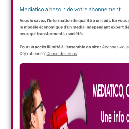
qui continue de vendre des jeans au ralenti actuellement ; e
Lyon, Grenoble, Nantes et Paris, naturellement tous fermés
Mediatico a besoin de votre abonnement
total, 70 salariés, dont une partie en télétravail, pour un chiffre 
Vous le savez, l'information de qualité a un coût. En vou
le modèle économique d'un média indépendant expert de l'
ceux qui transforment la société.
Pour un accès illimité à l'ensemble du site :
Abonnez-vous
Déjà abonné ?
Connectez-vous