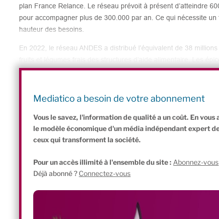
plan France Relance. Le réseau prévoit à présent d’atteindre 600 
pour accompagner plus de 300.000 par an. Ce qui nécessite un f
hauteur des besoins.
En 2022, le réseau ANDES a distribué l’équivalent de 38 million
fruits et légumes frais des structures d’aide alimentaire. Les épi
d’acheter des produits alimentaires à des prix en moyenne 80%
soutien de 8.000 bénévoles et parfois de salariés, les épiceries s
de liens sociaux, de partage d’expériences et d’apprentissages, q
Mediatico a besoin de votre abonnement
autonomie.
Vous le savez, l'information de qualité a un coût. En vou
le modèle économique d'un média indépendant expert de l'
ceux qui transforment la société.
Pour un accès illimité à l'ensemble du site :
Abonnez-vous
Déjà abonné ?
Connectez-vous