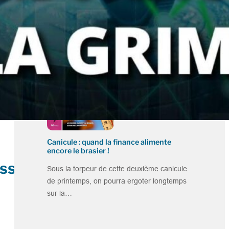
Fusions dans l’ESS : l’économie sociale et
solidaire entame sa consolidation !
Les grandes réorganisations naissent
rarement dans le confort, plutôt sous la
contrainte. Et cet été,…
Canicule : quand la finance alimente
encore le brasier !
sse !
Sous la torpeur de cette deuxième canicule
de printemps, on pourra ergoter longtemps
sur la…