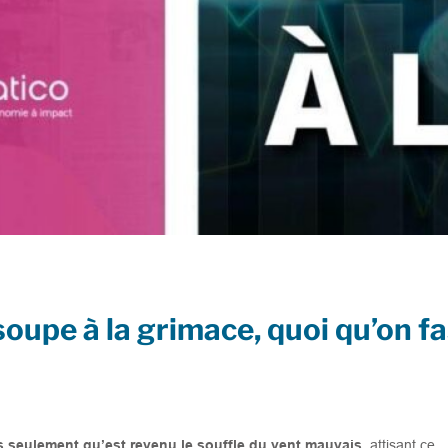
soupe à la grimace, quoi qu’on fa
les seulement qu’est revenu le souffle du vent mauvais
, attisant ce