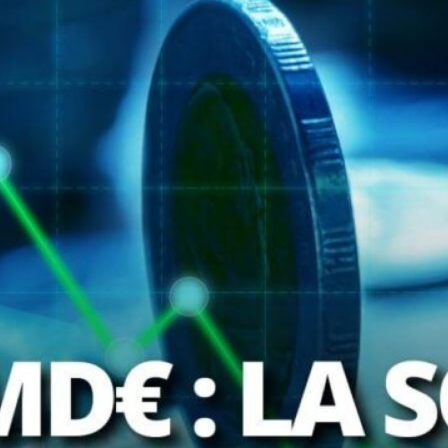
Plus dans la catégorie EDITOS
La France accouche enfin d’une stratégie
nationale pour l’ESS, après un désaveu
politique cinglant
C’est un moment historique. Avec près de
deux ans de retard, la France vient enfin…