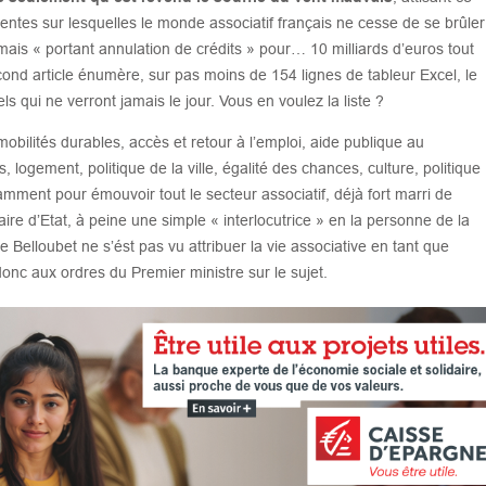
entes sur lesquelles le monde associatif français ne cesse de se brûler
 mais « portant annulation de crédits » pour… 10 milliards d’euros tout
econd article énumère, sur pas moins de 154 lignes de tableur Excel, le
ls qui ne verront jamais le jour. Vous en voulez la liste ?
 mobilités durables, accès et retour à l’emploi, aide publique au
 logement, politique de la ville, égalité des chances, culture, politique
samment pour émouvoir tout le secteur associatif, déjà fort marri de
re d’Etat, à peine une simple « interlocutrice » en la personne de la
le Belloubet ne s’ést pas vu attribuer la vie associative en tant que
donc aux ordres du Premier ministre sur le sujet.