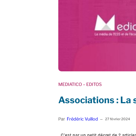
MEDIATICO
– EDITOS
Associations : La 
Frédéric Vuillod
Par
–
27 février 2024
C’est par un petit décret de 2 artic