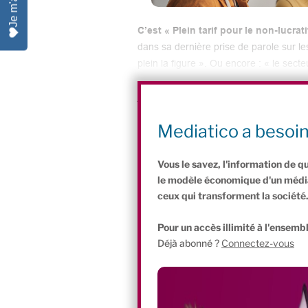
C’est « Plein tarif pour le non-lucrat
dans sa dernière prise de parole sur le
plein la figure ». Ou encore : « le secte
actions pour ses bénéficiaires. Au risq
jusqu’ici gratuites. Ou encore… de les a
Un plongeon continu
Mediatico a besoi
Vous le savez, l'information de q
le modèle économique d'un média 
ceux qui transforment la société
Pour un accès illimité à l'ensembl
Déjà abonné ?
Connectez-vous