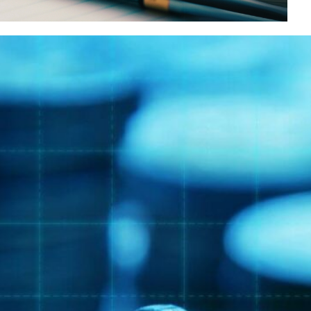
INSCRIVEZ-VOUS À LA
NEWSLETTER
Recevez chaque semaine « ESS
News »
, la newsletter de
Mediatico, par e-mail :
E-mail*
Nom*
Prénom*
Vérifiez vos mails pour confirmer
votre inscription.