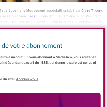
if », s’égosille le Mouvement associatif
présidé par
Claire Thoury
,
s réseaux sociaux (
lire ici
). Plein tarif… autant dire : « on s’en prend
ur associatif non-lucratif devra se débrouiller seul » pour financer les
ue de devoir augmenter ses tarifs. Ou de rendre payantes des activités
rrêter.
 des financements
n de votre abonnement
ualité a un coût. En vous abonnant à Mediatico, vous soutenez
indépendant expert de l'ESS, qui donne la parole à celles et
.
e du site :
Abonnez-vous