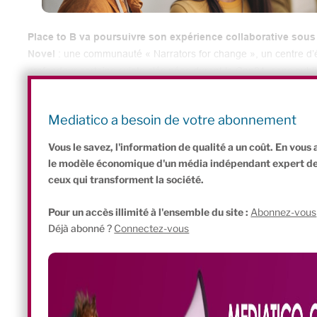
Place to B va poursuivre son expérience collaborative sou
Novel
: une communauté « Narrators for change », un centre d’é
profondeur certains sujets-clés nées durant la Cop21, sans oub
comme autant d’occasions de rencontres et de partage… Le proch
le suivant en septembre à Bordeaux. A ne rater sous aucun prét
Mediatico a besoin de votre abonnement
Vous le savez, l'information de qualité a un coût. En vou
le modèle économique d'un média indépendant expert de l'
ceux qui transforment la société.
Pour un accès illimité à l'ensemble du site :
Abonnez-vous
Déjà abonné ?
Connectez-vous