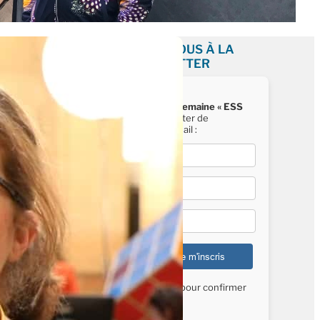
INSCRIVEZ-VOUS À LA
NEWSLETTER
Recevez chaque semaine « ESS
News »
, la newsletter de
Mediatico, par e-mail :
E-mail*
Nom*
Prénom*
Vérifiez vos mails pour confirmer
votre inscription.