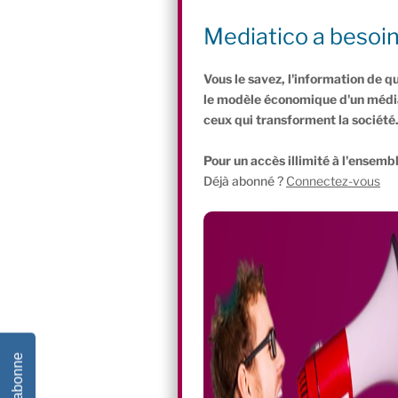
Olympiques de 2024. Elle entend bien p
sportifs comme Roland Garros, le Stade
Mediatico a besoi
franchir un cap de croissance décisif.
Vous le savez, l'information de q
le modèle économique d'un média 
ceux qui transforment la société
Pour un accès illimité à l'ensembl
Déjà abonné ?
Connectez-vous
Je m'abonne