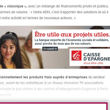
e « classique »,
avec un mélange de financements privés et publics,
n termes de volume : « Notre ADN, c’est d’apporter des solutions là où il
t notre activité en termes de nouveaux acteurs. »
ionnellement les produits frais auprès d’entreprises
du secteur
es, avant de les redistribuer à un réseau d’environ 70 associations
 envoyée le jour-même à des centres d’hébergement d’urgence à Paris,
argerie.
ssociation travaille à long terme
et anticipe déjà les Jeux