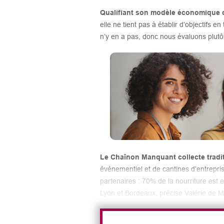
Qualifiant son modèle économique d
elle ne tient pas à établir d’objectifs e
n’y en a pas, donc nous évaluons plutô
Le Chaînon Manquant collecte tradit
événementiel et de cantines d’entrepris
partenaires : 70% de la nourriture est
Lyon et Bordeaux, précise Valérie de M
Quant aux perspectives d’avenir, l’a