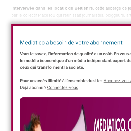
Interviewée dans les locaux du Belushi’s
, cette auberge de 
par le collectif PlaceToB qui réunissait journalistes, bloggeurs, ar
genres pour raconter « autrement » les questions climatiques, V
surprenant pour une créatrice de mode : « Achète moins, choisis 
affirme-t-elle à qui veut bien l’entendre.
Mediatico a besoin de votre abonnement
Vous le savez, l'information de qualité a un coût. En vou
le modèle économique d'un média indépendant expert de l'
ceux qui transforment la société.
Pour un accès illimité à l'ensemble du site :
Abonnez-vous
Déjà abonné ?
Connectez-vous