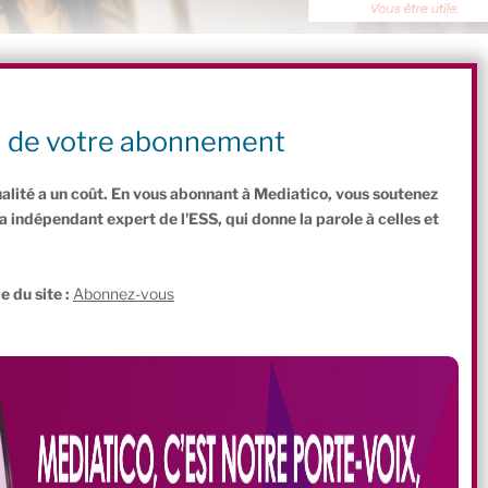
ectif IAE et de CHANTIER école, ils avaient choisi le Sénat pour porter
s propositions pour l’après-2027 : sécuriser les financements,
ive, mieux mobiliser les entreprises, et faire reconnaître l’IAE comme
n de votre abonnement
ciales et écologiques.
ualité a un coût. En vous abonnant à Mediatico, vous soutenez
indépendant expert de l'ESS, qui donne la parole à celles et
.
e du site :
Abonnez-vous