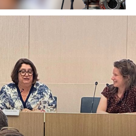
INSCRIVEZ-VOUS À LA
NEWSLETTER
Recevez chaque semaine « ESS
News »
, la newsletter de
Mediatico, par e-mail :
E-mail*
Nom*
Prénom*
Vérifiez vos mails pour confirmer
votre inscription.