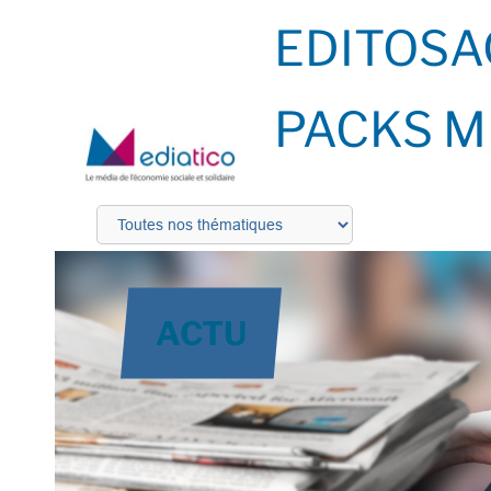
EDITOS
A
PACKS M
ACTU