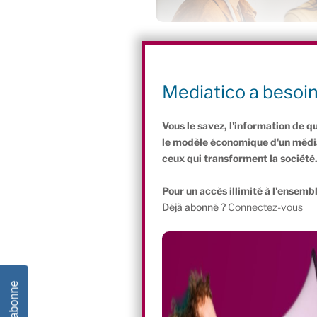
Réunis le 1er juin à l’initiative du Coll
leurs messages et ils ont présenté leur
développer la commande publique inclus
Mediatico a besoi
un levier stratégique des transitions so
Vous le savez, l'information de q
le modèle économique d'un média 
ceux qui transforment la société
Pour un accès illimité à l'ensembl
Déjà abonné ?
Connectez-vous
Je m'abonne