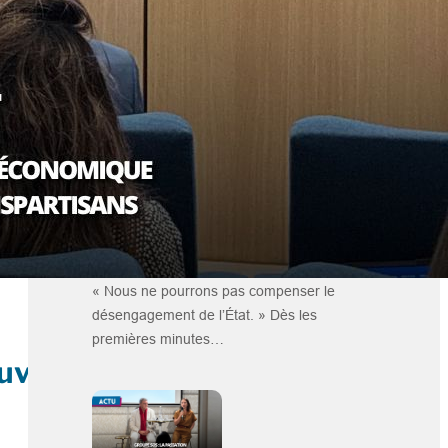
Plus dans la catégorie ACTU
Comment Paris veut changer les règles
du jeu de l’ESS
« Nous ne pourrons pas compenser le
désengagement de l’État. » Dès les
premières minutes…
ouve