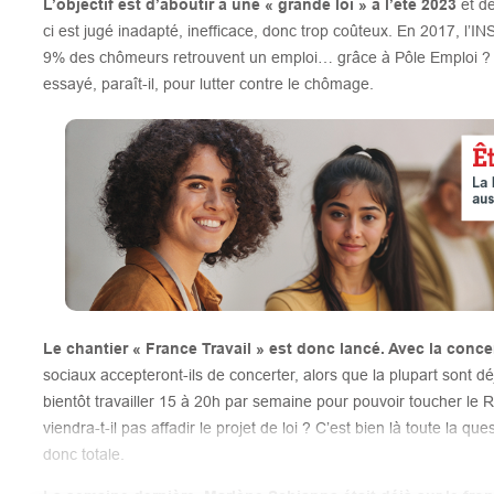
L’objectif est d’aboutir à une « grande loi » à l’été 2023
et de
ci est jugé inadapté, inefficace, donc trop coûteux. En 2017, l’
9% des chômeurs retrouvent un emploi… grâce à Pôle Emploi ? Al
essayé, paraît-il, pour lutter contre le chômage.
Le chantier « France Travail » est donc lancé. Avec la conc
sociaux accepteront-ils de concerter, alors que la plupart sont dé
bientôt travailler 15 à 20h par semaine pour pouvoir toucher le 
viendra-t-il pas affadir le projet de loi ? C’est bien là toute la 
donc totale.