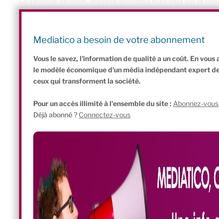
La semaine dernière, Marlène Schiappa était déjà sur le fron
associative et de l’Économie sociale et solidaire affirmait que la
était insuffisamment connue des 13 millions de bénévoles assoc
suite dans les idées. En 2017, elle soutenait déjà l’accès des j
Mediatico a besoin de votre abonnement
grâce à la VAE.
Vous le savez, l'information de qualité a un coût. En vou
le modèle économique d'un média indépendant expert de l'
ceux qui transforment la société.
Pour un accès illimité à l'ensemble du site :
Abonnez-vous
Déjà abonné ?
Connectez-vous