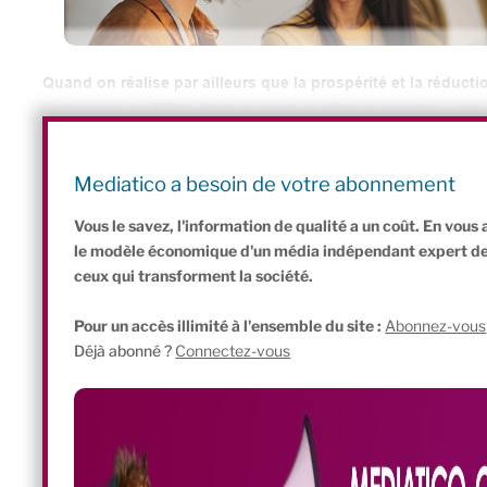
Quand on réalise par ailleurs que la prospérité et la réduct
croissance du PIB
(« C’est un conte que l’on se raconte », assure
le PIB pour d’autres indicateurs de prospérité. Et de chercher co
prospérité qui ne passerait pas par l’augmentation du PIB.
Mediatico a besoin de votre abonnement
Vous le savez, l'information de qualité a un coût. En vou
le modèle économique d'un média indépendant expert de l'
ceux qui transforment la société.
Pour un accès illimité à l'ensemble du site :
Abonnez-vous
Déjà abonné ?
Connectez-vous