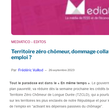
MEDIATICO
– EDITOS
Territoire zéro chômeur, dommage collaté
emploi ?
Frédéric Vuillod
Par
–
26 septembre 2023
Tout le paradoxe est dans le « En même temps »
. Le gouver
plan pauvreté, va réduire dès la semaine prochaine les crédits b
Territoire Zéro Chômeur de Longue Durée (TZCLD), qui a pourtan
sur les territoires les plus enclavés de notre République et pou
de l’emploi en “activant les dépenses passives du chômage”.