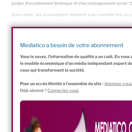
postes d’encadrement technique et d’accompagnement social. C’e
Ainsi donc, les associations montent une nouvelle fois au
qui vient de paraître, ATD Quart Monde l’assure : « En réduisant 
financement des emplois créés grâce au projet Territoires zéro 
des Entreprises à but d’emploi qui s’en trouve fragilisé. Plus grav
décision aura pour conséquence une baisse, voire un gel, des 
Mediatico a besoin de votre abonnement
personnes privées durablement d’emploi ».
Vous le savez, l'information de qualité a un coût. En vou
le modèle économique d'un média indépendant expert de l'
ceux qui transforment la société.
Pour un accès illimité à l'ensemble du site :
Abonnez-vous
Déjà abonné ?
Connectez-vous